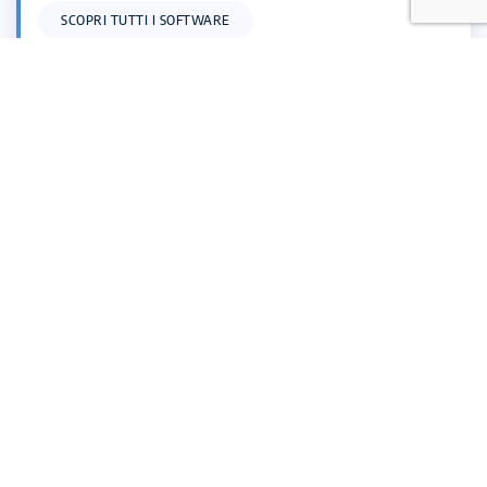
SCOPRI TUTTI I SOFTWARE
Assicurazione Qualità
Ottimizza l'area Assicurazione Qualità con i software
specifici di AYAMA
SCOPRI TUTTI I SOFTWARE
Settori di applicazione
Food & Beverage