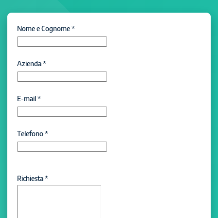
Nome e Cognome
*
Azienda
*
E-mail
*
Telefono
*
Richiesta
*