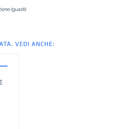
one (guasti)
ATA. VEDI ANCHE:
E