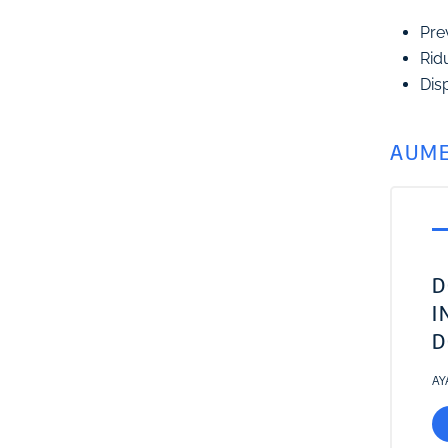
Pre
Ridu
Dis
AUME
D
I
D
AY