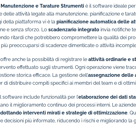
Manutenzione e Tarature Strumenti
è il software ideale pe
te delle attività legate alla manutenzione, pianificazione e tarat
 della piattaforma vi è la
pianificazione automatica delle att
one e senza sforzo. Lo
scadenzario integrato
invia notifiche t
ndo ritardi che potrebbero compromettere la qualità dei proc
più preoccuparsi di scadenze dimenticate o attività incomple
fre anche la possibilità di registrare le
attività ordinarie e s
ervento effettuato sugli strumenti. Ogni operazione viene tracc
stione storica efficace. La gestione dell’
assegnazione delle a
di distribuire compiti specifici ai membri del team e di ottimi
 il software include funzionalità per l’
elaborazione dei dati stat
ano il miglioramento continuo dei processi interni. Le azien
 adottando interventi mirati e strategie di ottimizzazione
. Qu
 decisioni più informate, riducendo i rischi e migliorando la 