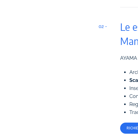
Le e
02 -
Man
AYAMA r
Arch
Sca
Ins
Con
Regi
Trac
RICHI