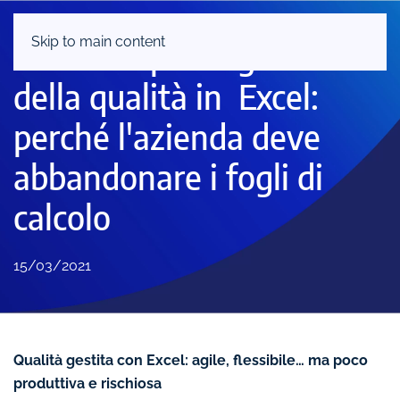
Skip to main content
Software per la gestione
della qualità in Excel:
perché l'azienda deve
abbandonare i fogli di
calcolo
15/03/2021
Qualità gestita con Excel: agile, flessibile… ma poco
produttiva e rischiosa