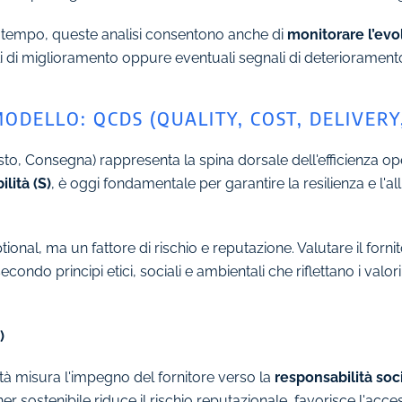
l tempo, queste analisi consentono anche di
monitorare l’evo
i di miglioramento oppure eventuali segnali di deterioramento
ODELLO: QCDS (QUALITY, COST, DELIVERY,
sto, Consegna) rappresenta la spina dorsale dell'efficienza ope
ilità (S)
, è oggi fondamentale per garantire la resilienza e l'a
tional, ma un fattore di rischio e reputazione. Valutare il forn
econdo principi etici, sociali e ambientali che riflettano i valor
)
tà misura l'impegno del fornitore verso la
responsabilità soc
er sostenibile riduce il rischio reputazionale, favorisce l'acce