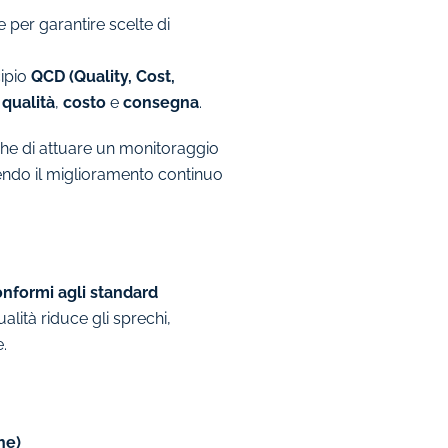
per garantire scelte di
cipio
QCD (Quality, Cost,
:
qualità
,
costo
e
consegna
.
che di attuare un monitoraggio
uovendo il miglioramento continuo
conformi agli standard
lità riduce gli sprechi,
e.
he)