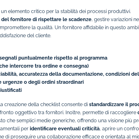
n elemento critico per la stabilità dei processi produttivi.
 del fornitore di rispettare le scadenze
, gestire variazioni n
mpromettere la qualità. Un fornitore affidabile in questo amb
oddisfazione del cliente.
nsegnati puntualmente rispetto al programma
he intercorre tra ordine e consegna)
acciabilità, accuratezza della documentazione, condizioni del
 urgenze o degli ordini straordinari
ustificati
la creazione della checklist consente di
standardizzare il pro
onfronto oggettivo tra fornitori. Inoltre, permette di raccogliere
osto che semplici medie generiche, offrendo una visione più p
damentali per
identificare eventuali criticità
, aprire un confro
 fine di proseguire una collaborazione efficace e orientata al 