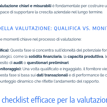
valutazione chiari e misurabili
è fondamentale per costruire un
 capace di supportare la crescita aziendale nel lungo termine.
DELLA VALUTAZIONE: QUALIFICA VS. MON
e momenti chiave nel processo di valutazione:
fica):
Questa fase si concentra sull'idoneità del potenziale fo
trategici, come la
solidità finanziaria
, la
capacità produttiva
, 
'esito di
audit
o
questionari preliminari
.
nitoraggio):
Una volta qualificato e ingaggiato, il fornitore vi
sta fase si basa sui
dati transazionali
e di performance (le co
unteggio dinamico che riflette l'andamento del rapporto.
hecklist efficace per la valutazion