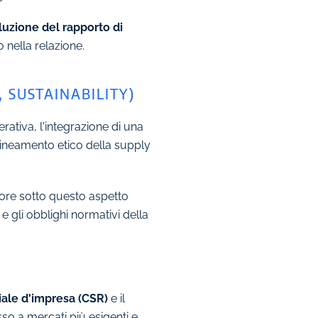
luzione del rapporto di
 nella relazione.
 SUSTAINABILITY)
rativa, l'integrazione di una
llineamento etico della supply
itore sotto questo aspetto
i e gli obblighi normativi della
iale d'impresa (CSR)
e il
sso a mercati più esigenti e