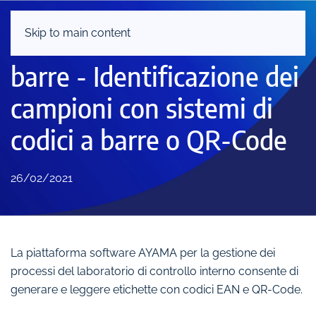
Skip to main content
L’evoluzione dei codici a
barre - Identificazione dei
campioni con sistemi di
codici a barre o QR-Code
26/02/2021
La piattaforma software AYAMA per la gestione dei
processi del laboratorio di controllo interno consente di
generare e leggere etichette con codici EAN e QR-Code.