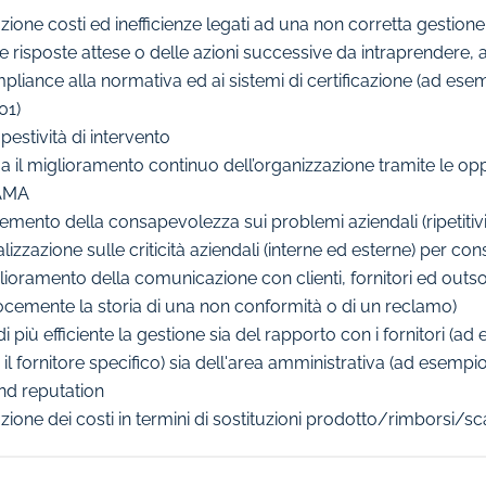
zione costi ed inefficienze legati ad una non corretta gestione 
le risposte attese o delle azioni successive da intraprendere,
pliance alla normativa ed ai sistemi di certificazione (ad e
01)
estività di intervento
ua il miglioramento continuo dell’organizzazione tramite le opp
AMA
emento della consapevolezza sui problemi aziendali (ripetitivi 
lizzazione sulle criticità aziendali (interne ed esterne) per c
lioramento della comunicazione con clienti, fornitori ed outso
ocemente la storia di una non conformità o di un reclamo)
i più efficiente la gestione sia del rapporto con i fornitori (
 il fornitore specifico) sia dell'area amministrativa (ad ese
nd reputation
zione dei costi in termini di sostituzioni prodotto/rimborsi/sc