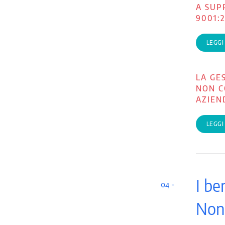
A SUP
9001:
LEGGI
LA GE
NON C
AZIEN
LEGGI
I be
04 -
Non