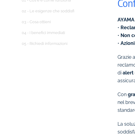
Con
01 - Cos'è e come funziona
02 - Le esigenze che soddisfi
AYAMA
03 - Cosa ottieni
•
Reclam
04 - I benefici immediati
•
Non c
•
Azion
05 - Richiedi informazioni
Grazie 
reclamo 
di
alert
assicura
Con
gra
nel bre
standard
La solu
soddisfa