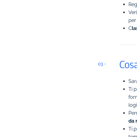
Reg
Ver
per 
C
la
Cosa
03 -
Sar
Ti p
forn
log
Per
da 
Ti
p
tem