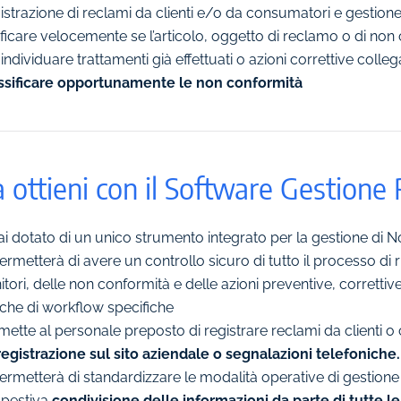
istrazione di reclami da clienti e/o da consumatori e gestione 
ificare velocemente se l’articolo, oggetto di reclamo o di non
individuare trattamenti già effettuati o azioni correttive colleg
ssificare opportunamente le non conformità
 ottieni con il Software Gestion
ai dotato di un unico strumento integrato per la gestione di 
ermetterà di avere un controllo sicuro di tutto il processo di r
itori, delle non conformità e delle azioni preventive, correttiv
iche di workflow specifiche
mette al personale preposto di registrare reclami da clienti o
registrazione sul sito aziendale o segnalazioni telefoniche.
ermett
erà
di standardizzare le modalità operative di gestione 
pestiva
condivisione delle informazioni da parte di tutte le