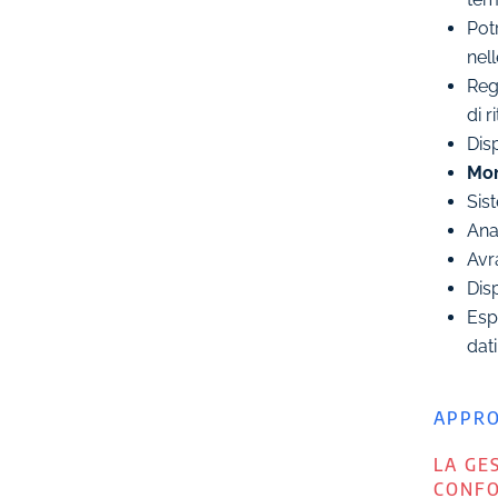
Potr
nell
Reg
di r
Disp
Mon
Sist
Ana
Avr
Disp
Espe
dati
APPRO
LA GE
CONFO