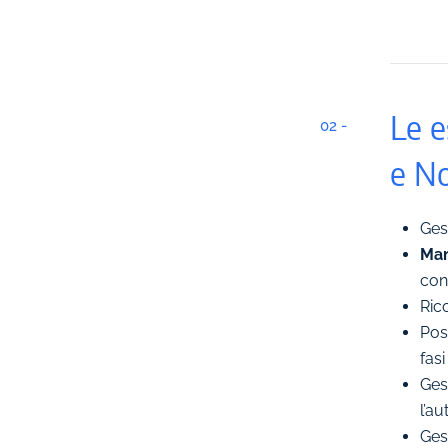
Le e
02 -
e N
Ges
Man
con
Ric
Poss
fasi
Gest
l’a
Gest