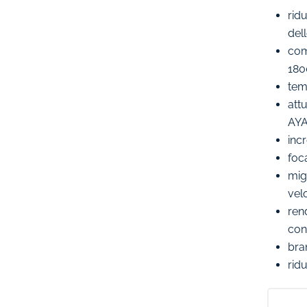
ridu
del
com
180
temp
att
AY
incr
foca
mig
vel
rend
con
bra
ridu