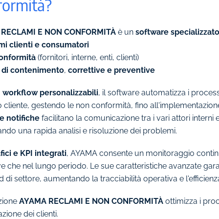
formità?
 RECLAMI E NON CONFORMITÀ
è un
software specializzat
i clienti e consumatori
onformità
(fornitori, interne, enti, clienti)
i di contenimento
,
correttive e preventive
a
workflow personalizzabili
, il software automatizza i proces
cliente, gestendo le non conformità, fino all'implementazione d
 e notifiche
facilitano la comunicazione tra i vari attori interni e
ndo una rapida analisi e risoluzione dei problemi.
fici e KPI integrati
, AYAMA consente un monitoraggio continu
ve che nel lungo periodo. Le sue caratteristiche avanzate gar
 di settore, aumentando la tracciabilità operativa e l'efficienz
zione
AYAMA RECLAMI E NON CONFORMITÀ
ottimizza i proce
zione dei clienti.