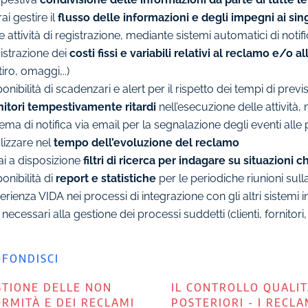
ai gestire il
flusso delle informazioni e degli impegni ai sing
e attività di registrazione, mediante sistemi automatici di not
istrazione dei
costi fissi e variabili relativi al reclamo e/o 
itiro, omaggi,..)
onibilità di scadenzari e alert per il rispetto dei tempi di previ
itori tempestivamente ritardi
nell’esecuzione delle attività,
ema di notifica via email per la segnalazione degli eventi alle
lizzare nel
tempo dell’evoluzione del reclamo
ai a disposizione
filtri di ricerca per indagare su situazioni c
onibilità di
report e statistiche
per le periodiche riunioni sull
rienza VIDA nei processi di integrazione con gli altri sistemi i
 necessari alla gestione dei processi suddetti (clienti, fornitori, a
FONDISCI
STIONE DELLE NON
IL CONTROLLO QUALIT
RMITÀ E DEI RECLAMI
POSTERIORI - I RECLA