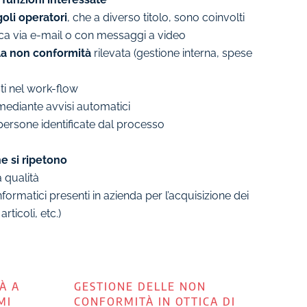
oli operatori
, che a diverso titolo, sono coinvolti
ifica via e-mail o con messaggi a video
alla non conformità
rilevata (gestione interna, spese
sti nel work-flow
 mediante avvisi automatici
 persone identificate dal processo
he si ripetono
a qualità
nformatici presenti in azienda per l’acquisizione dei
rticoli, etc.)
À A
GESTIONE DELLE NON
MI
CONFORMITÀ IN OTTICA DI