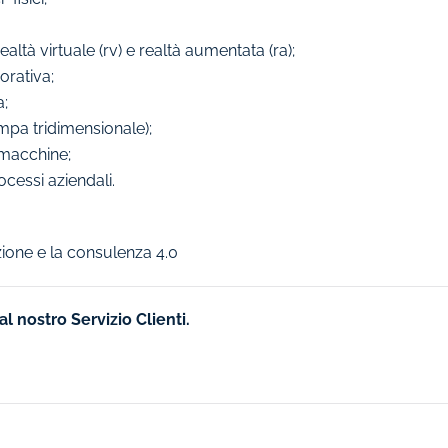
ealtà virtuale (rv) e realtà aumentata (ra);
orativa;
a;
mpa tridimensionale);
 macchine;
ocessi aziendali.
zione e la consulenza 4.0
l nostro Servizio Clienti.