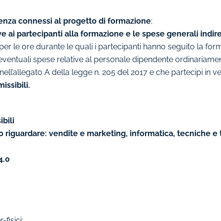
ulenza connessi al progetto di formazione
;
e ai partecipanti alla formazione e le spese generali indir
per le ore durante le quali i partecipanti hanno seguito la for
eventuali spese relative al personale dipendente ordinariame
 nell’allegato A della legge n. 205 del 2017 e che partecipi in v
issibili.
bili
o riguardare: vendite e marketing, informatica, tecniche e
4.0
fisici;