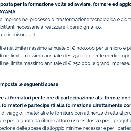
posta per la formazione volta ad avviare, formare ed aggior
a AYAMA.
le imprese nel processo di trasformazione tecnologica e digi
litanti necessarie a realizzare il paradigma 4.0.
uto in misura del:
i e nel limite massimo annuale di € 300.000 per le micro e p
li nel limite massimo annuale di € 250.000 per le medie impr
i nel limite massimo annuale di € 250.000 le grandi imprese.
’imposta le seguenti spese:
ve ai formatori per le ore di partecipazione alla formazione
i a formatori e partecipanti alla formazione direttamente co
e di viaggio, i materiali e le forniture con attinenza diretta al
ure per la quota da riferire al loro uso esclusivo per il proge
ccezione delle spese di alloggio minime necessarie per i parte