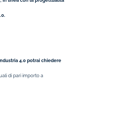
in linea con la progettualità
.0.
ndustria 4.0 potrai chiedere
ali di pari importo a