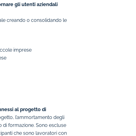
nare gli utenti aziendali
tale creando o consolidando le
iccole imprese
ese
;
nnessi al progetto di
 progetto, l’ammortamento degli
tto di formazione. Sono escluse
cipanti che sono lavoratori con