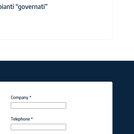
ianti “governati”
Company
*
Telephone
*